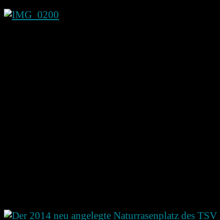
Seit über 75 Jahren ist der TSV-Hämmern der
sportliche Mittelpunkt des Dorfes Hämmern.
Viele Aktive aus Hückeswagen und Wipperfürth
treffen sich im Grenzdorf “Hämmern” um sich
sportlich und gesellschaftlich zu betätigen.
Besuchen Sie uns. Machen Sie mit.
Der TSV Hämmern 1927 e.V. freut sich auf Ihren
Besuch !!!