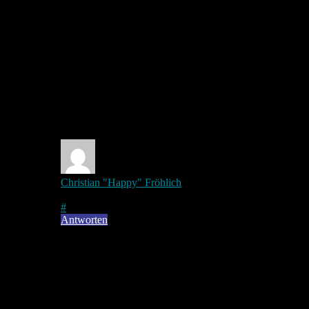
2 Kommentare
Christian "Happy" Fröhlich
auf
27. März 2015
bei
14:52
#
Antworten
Endlich sind wir unter dem Dach des TSV
Hämmern wieder mit einer American Football
Mannschaft aktiv. Ab dem 30. März lassen
wir das Ei wieder über Hämmern fliegen und