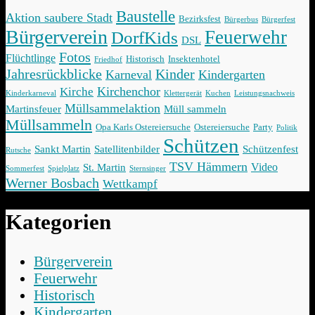
Baustelle
Aktion saubere Stadt
Bezirksfest
Bürgerbus
Bürgerfest
Bürgerverein
Feuerwehr
DorfKids
DSL
Fotos
Flüchtlinge
Historisch
Insektenhotel
Friedhof
Jahresrückblicke
Kinder
Karneval
Kindergarten
Kirchenchor
Kirche
Kinderkarneval
Klettergerät
Kuchen
Leistungsnachweis
Müllsammelaktion
Martinsfeuer
Müll sammeln
Müllsammeln
Opa Karls Ostereiersuche
Ostereiersuche
Party
Politik
Schützen
Sankt Martin
Satellitenbilder
Schützenfest
Rutsche
TSV Hämmern
Video
St. Martin
Sommerfest
Spielplatz
Sternsinger
Werner Bosbach
Wettkampf
Kategorien
Bürgerverein
Feuerwehr
Historisch
Kindergarten