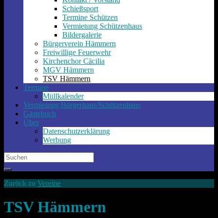
Schießsport
Termine Schützen
Vermietung Schützenhaus
Bildergalerie
Bürgerverein Hämmern
Freiwillige Feuerwehr
Kirchenchor Cäcilia
MGV Hämmern
TSV Hämmern
Termine
Müllkalender
Vermietung Bürgerhaus/Schützenhaus
Gästebuch
Über
Datenschutzerklärung
Werbung
Search
for:
Zurück zu
Vereine
TSV Hämmern