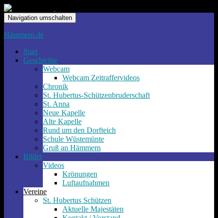
Navigation umschalten
Hämmern.de
Start
Geschichte
Webcam
Webcam Zeitraffervideos
Chronik
St. Hubertus-Schützenbruderschaft
St. Anna
Neue Kapelle
Alte Kapelle
Rund um den Dorfteich
Schule Wüstemünte
Gruß an Hämmern
Bilder
Videos
Krönungen
Luftaufnahmen
Vereine
St. Hubertus Schützen
Aktuelle Majestäten
Kontakt / Vorstand