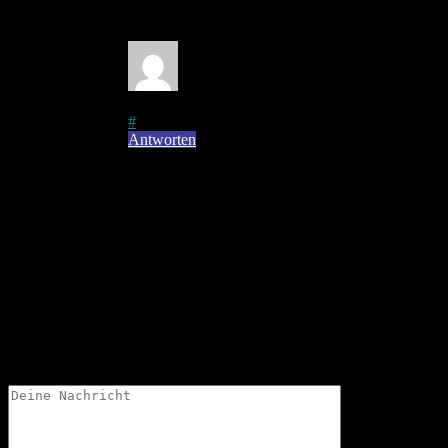
sind stolz darauf!
Jürgen
auf
2. April 2015
bei 11:17
#
Antworten
Super, vielleicht komme ich mal vorbei
um ein paar Bilder für haemmern.de zu
machen. Ich werde die Seite des TSV hier
die Tage mal überarbeiten und auch zu
eurer Homepage verlinken.
Schreibe einen Kommentar
Deine Email-Adresse wird nicht veröffentlicht.