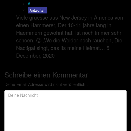
#
Antworten
Viele gruesse aus New Jersey in America von
einen Hammerer, Der 10-11 jahre lang in
Haemmern gewohnt hat. Ist noch immer sehr
schoen. 🙂 „Wo die Welder noch rauchen, Die
Nactigal singt, das its meine Heimat… 5
December, 2020
Schreibe einen Kommentar
Deine Email-Adresse wird nicht veröffentlicht.