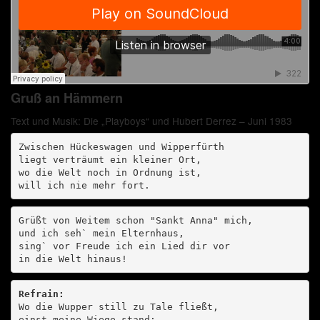
Gruß an Hämmern
Text und Musik: Die „Playboys“ und Hubert Derrez – Juni 1983
Zwischen Hückeswagen und Wipperfürth

liegt verträumt ein kleiner Ort,

wo die Welt noch in Ordnung ist,

will ich nie mehr fort.
Grüßt von Weitem schon "Sankt Anna" mich,

und ich seh` mein Elternhaus,

sing` vor Freude ich ein Lied dir vor

in die Welt hinaus!
Refrain:
Wo die Wupper still zu Tale fließt,

einst meine Wiege stand;
