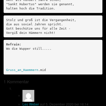
"Sankt Hubertus" werden sie genannt,

halten hoch die Tradition.
Stolz und groß ist die Vergangenheit,

die aus soviel Jahren spricht.

Gott beschütze uns für alle Zeit -

Vergiß dein Hämmern nicht!
Refrain:
Wo die Wupper still.....

Gruss_an_Haemmern
.mid
1 Kommentar
Leo Weber
auf
5. Dezember 2020
bei 16:14