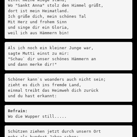
Wo "Sankt Anna" stolz den Himmel grüßt,

dort ist mein Heimatland.

Ich grüße dich, mein schönes Tal

Mit Herz und frohem Sinn

und singe dir ein Gloria,

weil ich aus Hämmern bin!
Als ich noch ein kleiner Junge war,

sagte Mutti einst zu mir:

"Schau` dir unser schönes Hämmern an

und dann merke dir!"
Schöner kann`s woanders auch nicht sein;

zieht es dich ins fremde Land,

einmal treibt das Heimweh dich zurück

und du hast erkannt:
Refrain:
Wo die Wupper still.....
Schützen ziehen jetzt durch unsern Ort

mehr als hundert Jahre schon;
