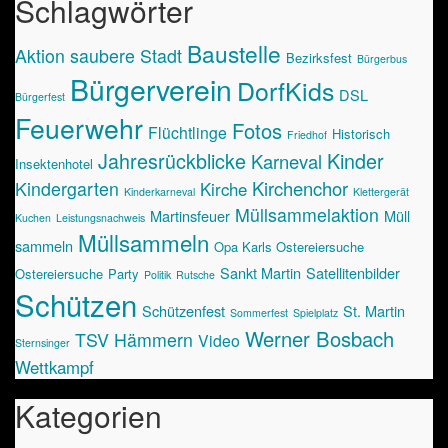
Schlagwörter
Baustelle
Aktion saubere Stadt
Bezirksfest
Bürgerbus
Bürgerverein
DorfKids
DSL
Bürgerfest
Feuerwehr
Fotos
Flüchtlinge
Historisch
Friedhof
Jahresrückblicke
Kinder
Karneval
Insektenhotel
Kirchenchor
Kindergarten
Kirche
Kinderkarneval
Klettergerät
Müllsammelaktion
Martinsfeuer
Müll
Kuchen
Leistungsnachweis
Müllsammeln
sammeln
Opa Karls Ostereiersuche
Sankt Martin
Satellitenbilder
Ostereiersuche
Party
Politik
Rutsche
Schützen
Schützenfest
St. Martin
Sommerfest
Spielplatz
Werner Bosbach
TSV Hämmern
Video
Sternsinger
Wettkampf
Kategorien