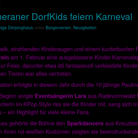
6
raner DorfKids feiern Karneval
lga Dörpinghaus
unter
Bürgerverein
,
Neuigkeiten
Musik, strahlenden Kinderaugen und einem kunterbunte
am 1. Februar eine ausgelassene Kinder-Karnevalsp
rein
r Feier, darunter etwa 65 fantasievoll verkleidete Kind
den Tieren war alles vertreten.
tion erfolgte in diesem Jahr durch die 10 jährige Paulin
 Beginn sorgte
aus Radevormwald fü
Eventsängerin
Lara
erin im KPop‑Style riss sie die Kinder mit, sang sich i
 – ein Highlight für viele kleine Fans.
uss gehörte die Bühne den
aus Kreuzberg
Sparkdancers
 In ihren rot‑weißen Kostümen zeigten sie beeindrucken