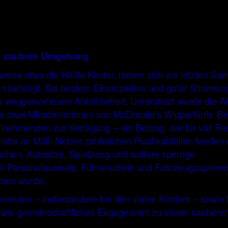
ne saubere Umgebung
weise etwa die Hälfte Kinder, haben sich am letzten Sa
beteiligt. Bei bestem Einsatzwillen und guter Stimmun
eggeworfenem Abfall befreit. Unterstützt wurde die Ak
e zwei Mitarbeiterinnen von McDonald’s Wipperfürth. Be
lnehmenden zur Verfügung – ein Beitrag, der für viel Fr
ette an Müll: Neben zahlreichen Plastikabfällen fanden 
chen, Autositze, Spielzeug und weitere sperrige
t Personalausweis, Führerschein und Fahrzeugpapieren
eben wurde.
hmenden – insbesondere bei den vielen Kindern – sowie 
l, wie gemeinschaftliches Engagement zu einem saubere