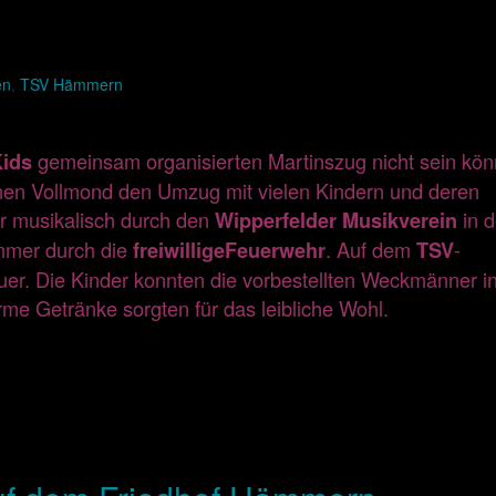
en
,
TSV Hämmern
gemeinsam organisierten Martinszug nicht sein kön
Kids
en Vollmond den Umzug mit vielen Kindern und deren
ir musikalisch durch den
in d
Wipperfelder
Musikverein
immer durch die
. Auf dem
-
freiwillige
Feuerwehr
TSV
uer. Die Kinder konnten die vorbestellten Weckmänner i
e Getränke sorgten für das leibliche Wohl.