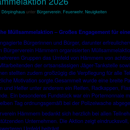
ammelaktion 2026
i Dörpinghaus
unter
Bürgerverein
,
Feuerwehr
,
Neuigkeiten
iche Müllsammelaktion – Großes Engagement für ei
gagierte Bürgerinnen und Bürger, darunter erfreulicher
m Bürgerverein Hämmern organisierten Müllsammelaktion 
mehreren Gruppen das Umfeld von Hämmern von achtlos w
itarbeitenden der ortsansässigen Jäger-Tankstelle sowi
n stellten zudem großzügig die Verpflegung für alle Tei
liche Motivation sorgte.Gesammelt wurde eine breite Pal
n und Helfer unter anderem ein Reifen, Radkappen, Flas
de. Ein besonderes Fundstück war ein Portemonnaie mi
elben Tag ordnungsgemäß bei der Polizeiwache abgeg
rverein Hämmern bedankt sich herzlich bei allen Teilne
stützenden Unternehmen. Die Aktion zeigt eindrucksvol
swerteren Umfeld beiträgt.