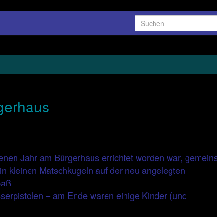
Search
for:
gerhaus
genen Jahr am Bürgerhaus errichtet worden war, gemei
n in kleinen Matschkugeln auf der neu angelegten
paß.
asserpistolen – am Ende waren einige Kinder (und