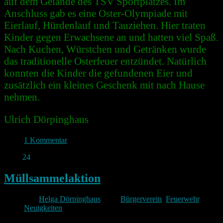
auf dem Gelände des TSV Sportplatzes. Im
Anschluss gab es eine Oster-Olympiade mit
Eierlauf, Hürdenlauf und Tauziehen. Hier traten
Kinder gegen Erwachsene an und hatten viel Spaß.
Nach Kuchen, Würstchen und Getränken wurde
das traditionelle Osterfeuer entzündet. Natürlich
konnten die Kinder die gefundenen Eier und
zusätzlich ein kleines Geschenk mit nach Hause
nehmen.
Ulrich Dörpinghaus
1 Kommentar
März
24
2024
Müllsammelaktion
Von
Helga Dörpinghaus
unter
Bürgerverein
,
Feuerwehr
,
Neuigkeiten