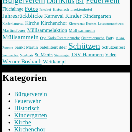
Bürgerverein
Feuerwehr
DorfKids
DSL
Fotos
Flüchtlinge
Historisch
Insektenhotel
Friedhof
Jahresrückblicke
Kinder
Karneval
Kindergarten
Kirchenchor
Kirche
Kinderkarneval
Klettergerät
Kuchen
Leistungsnachweis
Müllsammelaktion
Martinsfeuer
Müll sammeln
Müllsammeln
Opa Karls Ostereiersuche
Ostereiersuche
Party
Politik
Schützen
Sankt Martin
Satellitenbilder
Schützenfest
Rutsche
TSV Hämmern
Video
St. Martin
Sommerfest
Spielplatz
Sternsinger
Werner Bosbach
Wettkampf
Kategorien
Bürgerverein
Feuerwehr
Historisch
Kindergarten
Kirche
Kirchenchor