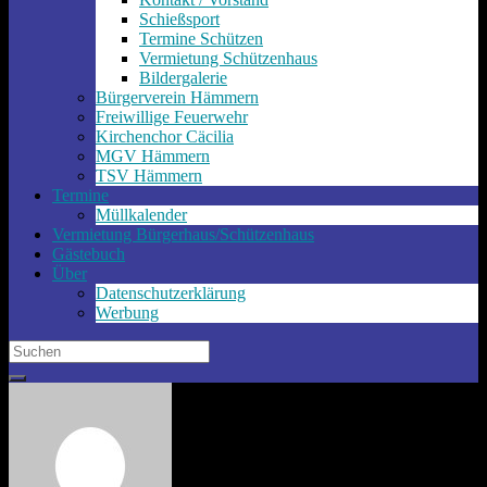
Schießsport
Termine Schützen
Vermietung Schützenhaus
Bildergalerie
Bürgerverein Hämmern
Freiwillige Feuerwehr
Kirchenchor Cäcilia
MGV Hämmern
TSV Hämmern
Termine
Müllkalender
Vermietung Bürgerhaus/Schützenhaus
Gästebuch
Über
Datenschutzerklärung
Werbung
Search
for: