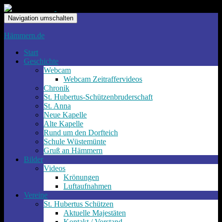
Navigation umschalten
Hämmern.de
Start
Geschichte
Webcam
Webcam Zeitraffervideos
Chronik
St. Hubertus-Schützenbruderschaft
St. Anna
Neue Kapelle
Alte Kapelle
Rund um den Dorfteich
Schule Wüstemünte
Gruß an Hämmern
Bilder
Videos
Krönungen
Luftaufnahmen
Vereine
St. Hubertus Schützen
Aktuelle Majestäten
Kontakt / Vorstand