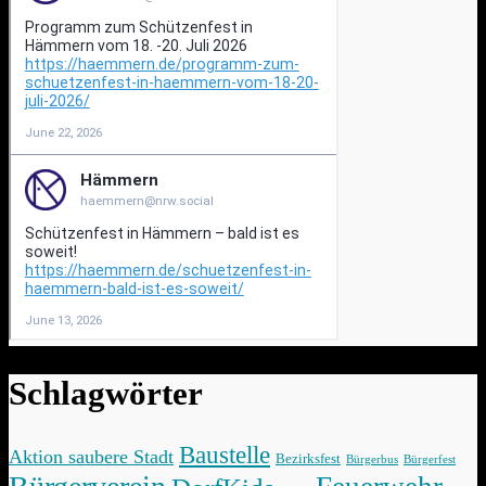
Schlagwörter
Baustelle
Aktion saubere Stadt
Bezirksfest
Bürgerbus
Bürgerfest