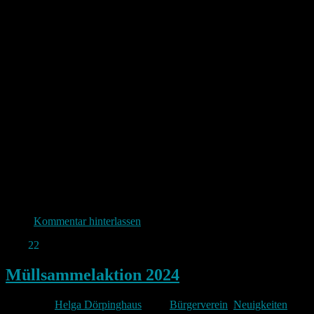
aus. Das Gefühl der Gemeinschaft durch gleiche
Kleidung machte die Müllsammelaktion wieder zu
einem vollen Erfolg. Wir bedanken uns recht
herzlich für diese wichtige Spende. Ebenso gilt
unser Dank der Freiwilligen Feuerwehr Hämmern
für die Nutzung der Räumlichkeiten und der
Tankstelle Jäger für die Verpflegung der
Teilnehmenden nach getaner Arbeit.
Ulrich Dörpinghaus
Kommentar hinterlassen
Feb.
22
2024
Müllsammelaktion 2024
Von
Helga Dörpinghaus
unter
Bürgerverein
,
Neuigkeiten