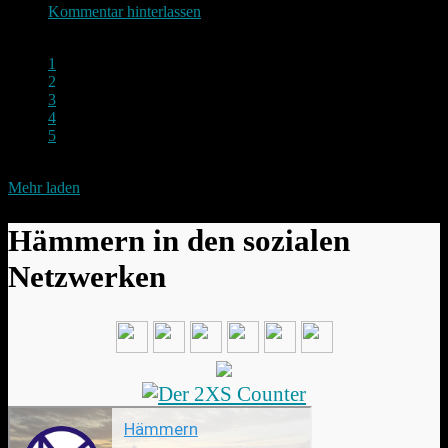
Kommentar hinterlassen
1
2
3
4
5
Mehr laden
Hämmern in den sozialen
Netzwerken