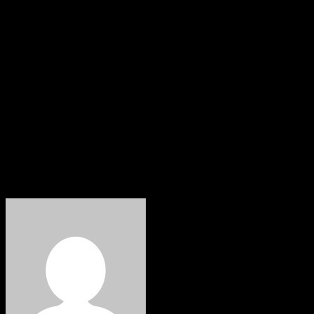
Ganz herzlich gratulieren wollen wir natürlich
auch unseren neuen Majestäten, dem Königspaar
Christian und Mareike Hartmann, dem Prinzen
Elias Hartmann und dem neuen Schülerprinzen
Felix Süss. Herzlichen Glückwunsch, wir freuen
uns auf ein tolles Schützenjahr mit euch!