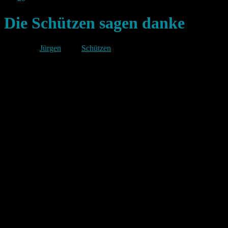
Die Schützen sagen danke
Von
Jürgen
unter
Schützen
Die St. Hubertus-Schützen möchten sich bei allen
Besuchern des Schützenfestes bedanken. Wir
hoffen das euch die teils neuen Spiele am
Kirmesplatz gut gefallen haben, bei unseren
kleinsten Besuchern schienen sie jedenfalls gut
angekommen zu sein. Für
Verbesserungsvorschläge, Lob und auch Kritik
sind wir immer dankbar. Wir hoffen euch ebenso
zahlreich im Juli 2024 wiederzusehen, am Besten
den Termin gleich im Kalender vormerken,
Schützenfest ist wieder am 20-22. Juli 2024!