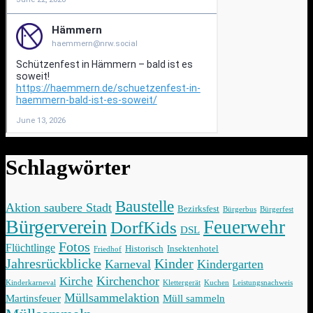
Schlagwörter
Baustelle
Aktion saubere Stadt
Bezirksfest
Bürgerbus
Bürgerfest
Bürgerverein
Feuerwehr
DorfKids
DSL
Fotos
Flüchtlinge
Historisch
Insektenhotel
Friedhof
Jahresrückblicke
Kinder
Karneval
Kindergarten
Kirchenchor
Kirche
Kinderkarneval
Klettergerät
Kuchen
Leistungsnachweis
Müllsammelaktion
Martinsfeuer
Müll sammeln