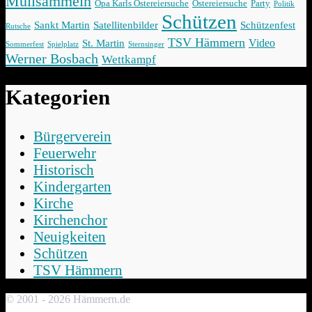
Müllsammeln
Opa Karls Ostereiersuche
Ostereiersuche
Party
Politik
Schützen
Sankt Martin
Satellitenbilder
Schützenfest
Rutsche
TSV Hämmern
Video
St. Martin
Sommerfest
Spielplatz
Sternsinger
Werner Bosbach
Wettkampf
Kategorien
Bürgerverein
Feuerwehr
Historisch
Kindergarten
Kirche
Kirchenchor
Neuigkeiten
Schützen
TSV Hämmern
© 2001 - 2026 Hämmern.de