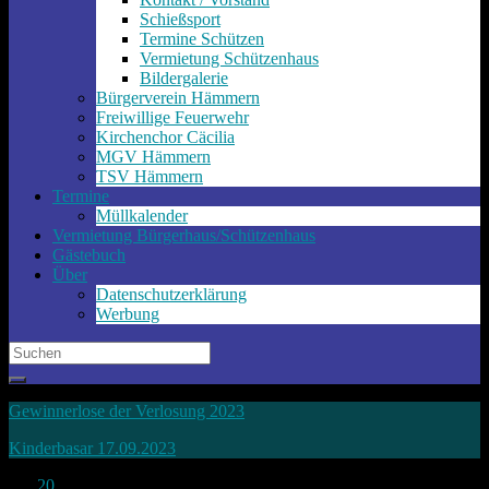
Schießsport
Termine Schützen
Vermietung Schützenhaus
Bildergalerie
Bürgerverein Hämmern
Freiwillige Feuerwehr
Kirchenchor Cäcilia
MGV Hämmern
TSV Hämmern
Termine
Müllkalender
Vermietung Bürgerhaus/Schützenhaus
Gästebuch
Über
Datenschutzerklärung
Werbung
Search
for:
Gewinnerlose der Verlosung 2023
Kinderbasar 17.09.2023
Juli
20
2023