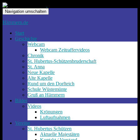
Navigation umschalten
Hämmern.de
Start
Geschichte
Webcam
Webcam Zeitraffervideos
Chronik
St. Hubertus-Schützenbruderschaft
St. Anna
Neue Kapelle
Alte Kapelle
Rund um den Dorfteich
Schule Wüstemünte
Gruß an Hämmern
Bilder
Videos
Krönungen
Luftaufnahmen
Vereine
St. Hubertus Schützen
Aktuelle Majestäten
Kontakt / Vorstand