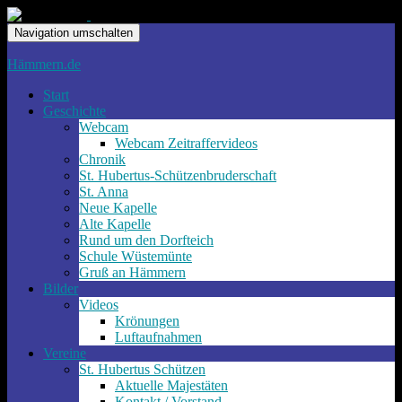
Navigation umschalten
Hämmern.de
Start
Geschichte
Webcam
Webcam Zeitraffervideos
Chronik
St. Hubertus-Schützenbruderschaft
St. Anna
Neue Kapelle
Alte Kapelle
Rund um den Dorfteich
Schule Wüstemünte
Gruß an Hämmern
Bilder
Videos
Krönungen
Luftaufnahmen
Vereine
St. Hubertus Schützen
Aktuelle Majestäten
Kontakt / Vorstand