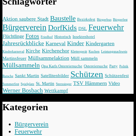
Schlagwörter
Baustelle
Aktion saubere Stadt
Bezirksfest
Bürgerbus
Bürgerfest
Bürgerverein
Feuerwehr
DorfKids
DSL
Fotos
Flüchtlinge
Historisch
Insektenhotel
Friedhof
Jahresrückblicke
Kinder
Karneval
Kindergarten
Kirchenchor
Kirche
Kinderkarneval
Klettergerät
Kuchen
Leistungsnachweis
Müllsammelaktion
Martinsfeuer
Müll sammeln
Müllsammeln
Opa Karls Ostereiersuche
Ostereiersuche
Party
Politik
Schützen
Sankt Martin
Satellitenbilder
Schützenfest
Rutsche
TSV Hämmern
Video
St. Martin
Sommerfest
Spielplatz
Sternsinger
Werner Bosbach
Wettkampf
Kategorien
Bürgerverein
Feuerwehr