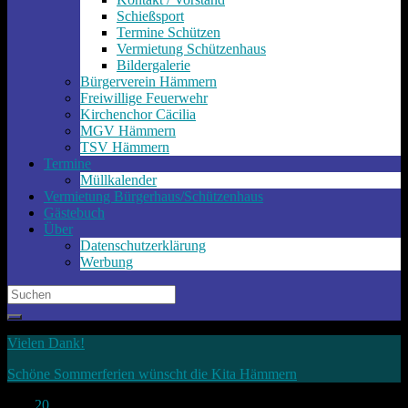
Schießsport
Termine Schützen
Vermietung Schützenhaus
Bildergalerie
Bürgerverein Hämmern
Freiwillige Feuerwehr
Kirchenchor Cäcilia
MGV Hämmern
TSV Hämmern
Termine
Müllkalender
Vermietung Bürgerhaus/Schützenhaus
Gästebuch
Über
Datenschutzerklärung
Werbung
Search
for:
Vielen Dank!
Schöne Sommerferien wünscht die Kita Hämmern
Juni
20
2023