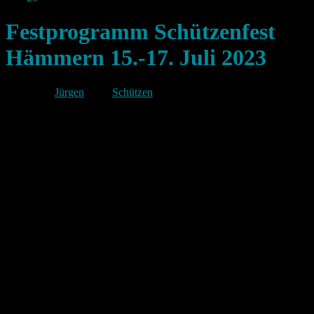
Festprogramm Schützenfest
Hämmern 15.-17. Juli 2023
Von
Jürgen
unter
Schützen
Vom 15. bis 17. Juli 2023 feiert die St. Hubertus-
Schützenbruderschaft Hämmern ihr traditionelles
Schützenfest im und am Schützenhaus, Altes Wehr
12.
Die Programm-Höhepunkte sind in diesem Jahr:
Samstag, 15.07.2023
Nach dem Abholen unserer Majestäten (Antreten
16:30 Uhr) und dem feierlichen Einzug gegen
19:20 Uhr unter Begleitung des
Musikvereins