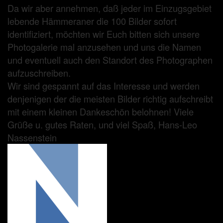
Da wir aber annehmen, daß jeder im Einzugsgebiet
lebende Hämmeraner die 100 Bilder sofort
identifiziert, möchten wir Euch bitten sich unsere
Photogalerie mal anzusehen und uns die Namen
und eventuell auch den Standort des Photographen
aufzuschreiben.
Wir sind gespannt auf das Interesse und werden
denjenigen der die meisten Bilder richtig aufschreibt
mit einem kleinen Dankeschön belohnen! Viele
Grüße u. gutes Raten, und viel Spaß, Hans-Leo
Nassenstein