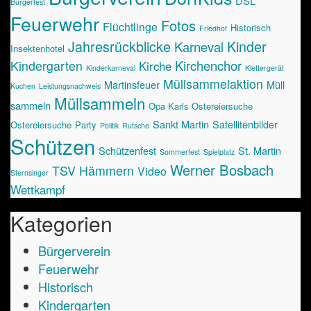
DSL
Bürgerfest
Feuerwehr
Fotos
Flüchtlinge
Historisch
Friedhof
Jahresrückblicke
Kinder
Karneval
Insektenhotel
Kirchenchor
Kindergarten
Kirche
Kinderkarneval
Klettergerät
Müllsammelaktion
Martinsfeuer
Müll
Kuchen
Leistungsnachweis
Müllsammeln
sammeln
Opa Karls Ostereiersuche
Sankt Martin
Satellitenbilder
Ostereiersuche
Party
Politik
Rutsche
Schützen
Schützenfest
St. Martin
Sommerfest
Spielplatz
Werner Bosbach
TSV Hämmern
Video
Sternsinger
Wettkampf
Kategorien
Bürgerverein
Feuerwehr
Historisch
Kindergarten