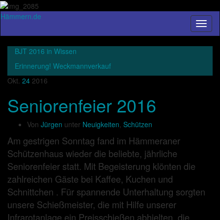
Hämmern.de
Navig
umsch
BJT 2016 in Wissen
Erinnerung! Weckmannverkauf
Okt.
24
2016
Seniorenfeier 2016
Von
Jürgen
unter
Neuigkeiten
,
Schützen
Am gestrigen Sonntag fand im Hämmeraner
Schützenhaus wieder die beliebte, jährliche
Seniorenfeier statt. Mit Begeisterung klönten die
zahlreichen Gäste bei Kaffee, Kuchen und
Schnittchen . Für spannende Unterhaltung sorgten
unsere Schießmeister, die mit Hilfe unserer
Infrarotanlage ein Preisschießen abhielten, die