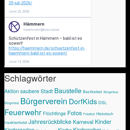
Schlagwörter
Baustelle
Aktion saubere Stadt
Bezirksfest
Bürgerbus
Bürgerverein
DorfKids
DSL
Bürgerfest
Feuerwehr
Fotos
Flüchtlinge
Historisch
Friedhof
Jahresrückblicke
Kinder
Karneval
Insektenhotel
Kirchenchor
Kindergarten
Kirche