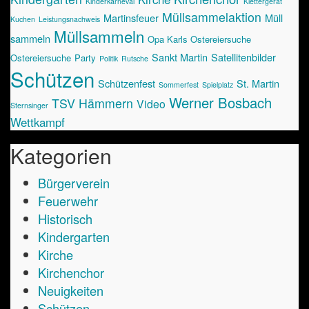
Kinderkarneval
Klettergerät
Müllsammelaktion
Martinsfeuer
Müll
Kuchen
Leistungsnachweis
Müllsammeln
sammeln
Opa Karls Ostereiersuche
Sankt Martin
Satellitenbilder
Ostereiersuche
Party
Politik
Rutsche
Schützen
Schützenfest
St. Martin
Sommerfest
Spielplatz
Werner Bosbach
TSV Hämmern
Video
Sternsinger
Wettkampf
Kategorien
Bürgerverein
Feuerwehr
Historisch
Kindergarten
Kirche
Kirchenchor
Neuigkeiten
Schützen