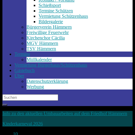
Schießsport
Termine Schützen
Vermietung Schützenhaus
Bildergalerie
Bürgerverein Hämmern
Freiwillige Feuerwehr
Kirchenchor Cäcilia
MGV Hämmern
TSV Hämmern
Termine
Müllkalender
Vermietung Bürgerhaus/Schützenhaus
Gästebuch
Über
Datenschutzerklärung
Werbung
Search
for:
Info zu den aktuellen Umbauarbeiten auf dem Friedhof Hämmern
Kinderkarneval 2026
Nov.
10
2025