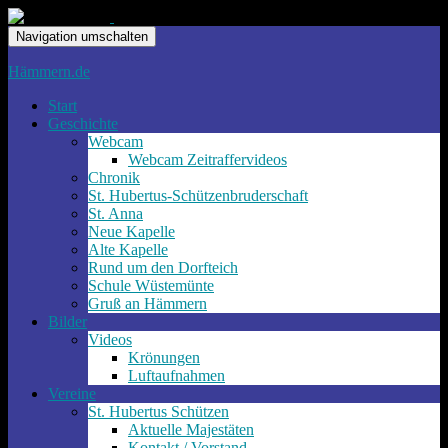
Navigation umschalten
Hämmern.de
Start
Geschichte
Webcam
Webcam Zeitraffervideos
Chronik
St. Hubertus-Schützenbruderschaft
St. Anna
Neue Kapelle
Alte Kapelle
Rund um den Dorfteich
Schule Wüstemünte
Gruß an Hämmern
Bilder
Videos
Krönungen
Luftaufnahmen
Vereine
St. Hubertus Schützen
Aktuelle Majestäten
Kontakt / Vorstand