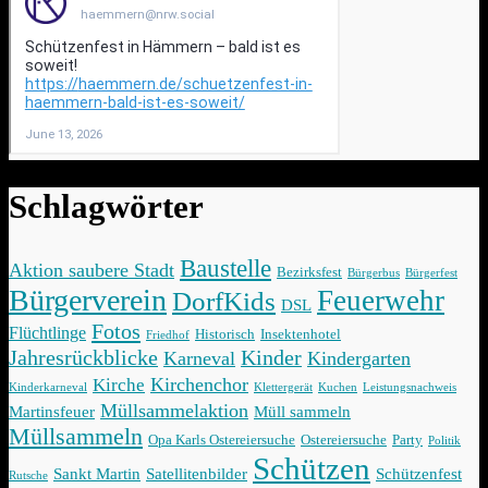
Schlagwörter
Baustelle
Aktion saubere Stadt
Bezirksfest
Bürgerbus
Bürgerfest
Bürgerverein
Feuerwehr
DorfKids
DSL
Fotos
Flüchtlinge
Historisch
Insektenhotel
Friedhof
Jahresrückblicke
Kinder
Karneval
Kindergarten
Kirchenchor
Kirche
Kinderkarneval
Klettergerät
Kuchen
Leistungsnachweis
Müllsammelaktion
Martinsfeuer
Müll sammeln
Müllsammeln
Opa Karls Ostereiersuche
Ostereiersuche
Party
Politik
Schützen
Sankt Martin
Satellitenbilder
Schützenfest
Rutsche