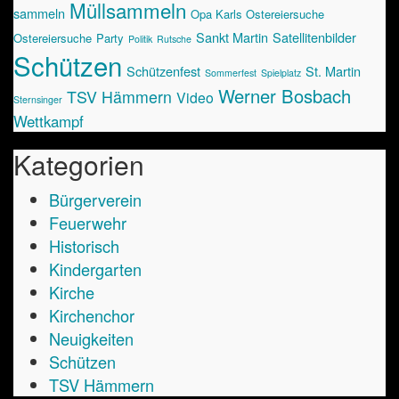
Müllsammeln
sammeln
Opa Karls Ostereiersuche
Sankt Martin
Satellitenbilder
Ostereiersuche
Party
Politik
Rutsche
Schützen
Schützenfest
St. Martin
Sommerfest
Spielplatz
Werner Bosbach
TSV Hämmern
Video
Sternsinger
Wettkampf
Kategorien
Bürgerverein
Feuerwehr
Historisch
Kindergarten
Kirche
Kirchenchor
Neuigkeiten
Schützen
TSV Hämmern