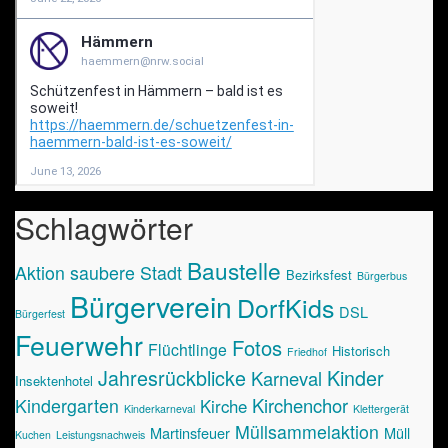
Schlagwörter
Baustelle
Aktion saubere Stadt
Bezirksfest
Bürgerbus
Bürgerverein
DorfKids
DSL
Bürgerfest
Feuerwehr
Fotos
Flüchtlinge
Historisch
Friedhof
Jahresrückblicke
Kinder
Karneval
Insektenhotel
Kirchenchor
Kindergarten
Kirche
Kinderkarneval
Klettergerät
Müllsammelaktion
Martinsfeuer
Müll
Kuchen
Leistungsnachweis