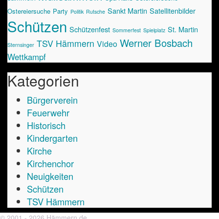
Sankt Martin
Satellitenbilder
Ostereiersuche
Party
Politik
Rutsche
Schützen
Schützenfest
St. Martin
Sommerfest
Spielplatz
Werner Bosbach
TSV Hämmern
Video
Sternsinger
Wettkampf
Kategorien
Bürgerverein
Feuerwehr
Historisch
Kindergarten
Kirche
Kirchenchor
Neuigkeiten
Schützen
TSV Hämmern
© 2001 - 2026 Hämmern.de