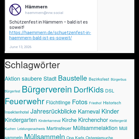
Schlagwörter
Baustelle
Aktion saubere Stadt
Bezirksfest
Bürgerbus
Bürgerverein
DorfKids
DSL
Bürgerfest
Feuerwehr
Fotos
Flüchtlinge
Historisch
Friedhof
Jahresrückblicke
Kinder
Karneval
Insektenhotel
Kirchenchor
Kindergarten
Kirche
Kinderkarneval
Klettergerät
Müllsammelaktion
Martinsfeuer
Müll
Kuchen
Leistungsnachweis
Müllsammeln
sammeln
Opa Karls Ostereiersuche