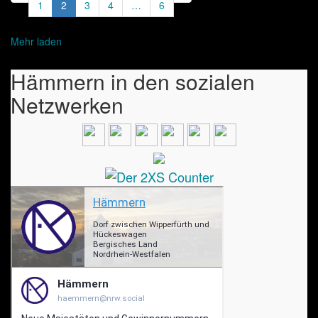
1
2
3
4
…
6
Mehr laden
Hämmern in den sozialen
Netzwerken