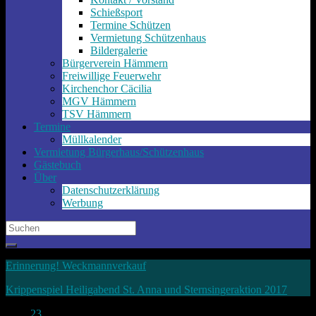
Schießsport
Termine Schützen
Vermietung Schützenhaus
Bildergalerie
Bürgerverein Hämmern
Freiwillige Feuerwehr
Kirchenchor Cäcilia
MGV Hämmern
TSV Hämmern
Termine
Müllkalender
Vermietung Bürgerhaus/Schützenhaus
Gästebuch
Über
Datenschutzerklärung
Werbung
Search
for:
Erinnerung! Weckmannverkauf
Krippenspiel Heiligabend St. Anna und Sternsingeraktion 2017
Nov.
23
2016