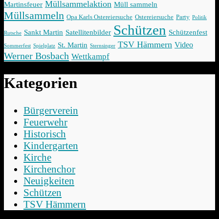
Müllsammelaktion
Martinsfeuer
Müll sammeln
Müllsammeln
Opa Karls Ostereiersuche
Ostereiersuche
Party
Politik
Schützen
Sankt Martin
Satellitenbilder
Schützenfest
Rutsche
TSV Hämmern
Video
St. Martin
Sommerfest
Spielplatz
Sternsinger
Werner Bosbach
Wettkampf
Kategorien
Bürgerverein
Feuerwehr
Historisch
Kindergarten
Kirche
Kirchenchor
Neuigkeiten
Schützen
TSV Hämmern