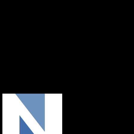
Gemütliches Beisammensein für Groß und Klein
mit Glühwein, Kinderpunsch und leckeren
Würstchen.
Sa. 10.12.2015 ab 17:00
Uhr
Wir freuen uns auf
euch !