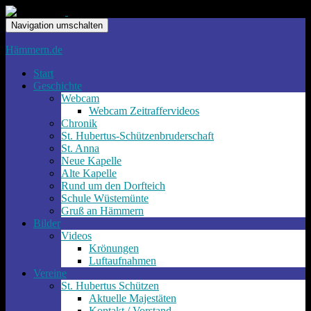
Navigation umschalten
Hämmern.de
Start
Geschichte
Webcam
Webcam Zeitraffervideos
Chronik
St. Hubertus-Schützenbruderschaft
St. Anna
Neue Kapelle
Alte Kapelle
Rund um den Dorfteich
Schule Wüstemünte
Gruß an Hämmern
Bilder
Videos
Krönungen
Luftaufnahmen
Vereine
St. Hubertus Schützen
Aktuelle Majestäten
Kontakt / Vorstand