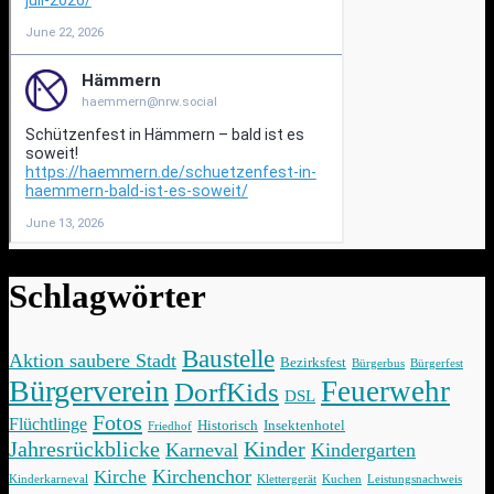
Schlagwörter
Baustelle
Aktion saubere Stadt
Bezirksfest
Bürgerbus
Bürgerfest
Bürgerverein
Feuerwehr
DorfKids
DSL
Fotos
Flüchtlinge
Historisch
Insektenhotel
Friedhof
Jahresrückblicke
Kinder
Karneval
Kindergarten
Kirchenchor
Kirche
Kinderkarneval
Klettergerät
Kuchen
Leistungsnachweis