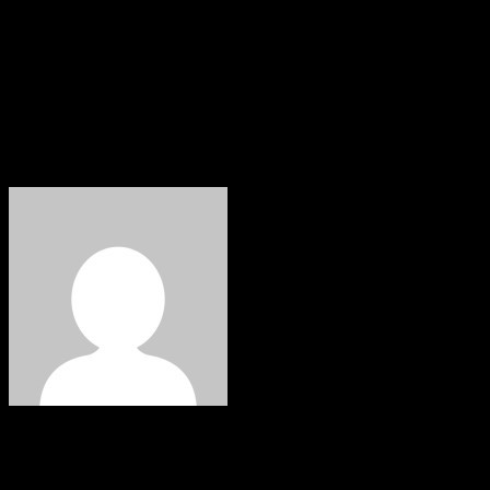
Wir treffen uns um 16.45 Uhr am Feuerwehrhaus.
Um 18.00 Uhr beginnt die Einweihung auf dem
Klosterberg.
Bürgerverein Hämmern 2006 e.V.
Helga Dörpinghaus