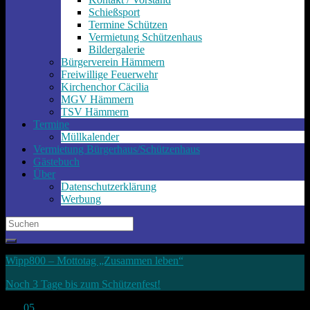
Schießsport
Termine Schützen
Vermietung Schützenhaus
Bildergalerie
Bürgerverein Hämmern
Freiwillige Feuerwehr
Kirchenchor Cäcilia
MGV Hämmern
TSV Hämmern
Termine
Müllkalender
Vermietung Bürgerhaus/Schützenhaus
Gästebuch
Über
Datenschutzerklärung
Werbung
Search
for:
Wipp800 – Mottotag „Zusammen leben“
Noch 3 Tage bis zum Schützenfest!
Juli
05
2017