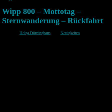
Wipp 800 – Mottotag –
Sternwanderung – Rückfahrt
Von
Helga Dörpinghaus
unter
Neuigkeiten
Info zur Sternwanderung 6. Juli
Rückfahrmöglichkeit für die Wanderer aus den
Kirchdörfern:
Ab ca.19.30 Uhr bis ca. 23.00 Uhr wird für die
Rückfahrten in die Kirchdörfer ein Shuttlebus zur
Verfügung stehen. Abfahrt ab Bushaltestelle an der
Ringstraße.
Nochmal zur Erinnerung: