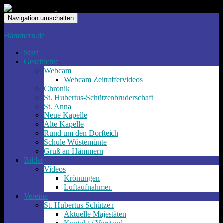
Navigation umschalten
Hämmern.de
Start
Geschichte
Webcam
Webcam Zeitraffervideos
Chronik
St. Hubertus-Schützenbruderschaft
St. Anna
Neue Kapelle
Alte Kapelle
Rund um den Dorfteich
Schule Wüstemünte
Gruß an Hämmern
Bilder
Videos
Krönungen
Luftaufnahmen
Vereine
St. Hubertus Schützen
Aktuelle Majestäten
Kontakt / Vorstand