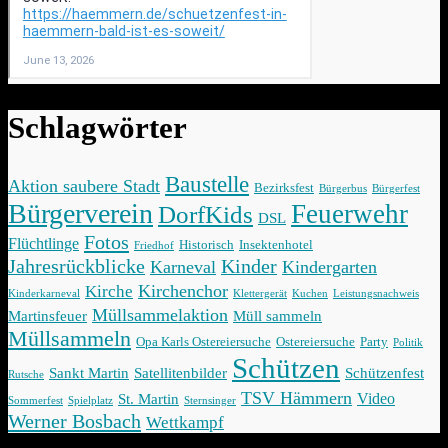
Schlagwörter
Baustelle
Aktion saubere Stadt
Bezirksfest
Bürgerbus
Bürgerfest
Bürgerverein
Feuerwehr
DorfKids
DSL
Fotos
Flüchtlinge
Historisch
Insektenhotel
Friedhof
Jahresrückblicke
Kinder
Karneval
Kindergarten
Kirchenchor
Kirche
Kinderkarneval
Klettergerät
Kuchen
Leistungsnachweis
Müllsammelaktion
Martinsfeuer
Müll sammeln
Müllsammeln
Opa Karls Ostereiersuche
Ostereiersuche
Party
Politik
Schützen
Sankt Martin
Satellitenbilder
Schützenfest
Rutsche
TSV Hämmern
Video
St. Martin
Sommerfest
Spielplatz
Sternsinger
Werner Bosbach
Wettkampf