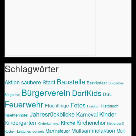
Schlagwörter
Baustelle
Aktion saubere Stadt
Bezirksfest
Bürgerbus
Bürgerverein
DorfKids
DSL
Bürgerfest
Feuerwehr
Fotos
Flüchtlinge
Historisch
Friedhof
Jahresrückblicke
Kinder
Karneval
Insektenhotel
Kirchenchor
Kindergarten
Kirche
Kinderkarneval
Klettergerät
Müllsammelaktion
Martinsfeuer
Müll
Kuchen
Leistungsnachweis