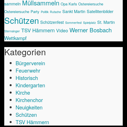
Müllsammeln
sammeln
Opa Karls Ostereiersuche
Sankt Martin
Satellitenbilder
Ostereiersuche
Party
Politik
Rutsche
Schützen
Schützenfest
St. Martin
Sommerfest
Spielplatz
Werner Bosbach
TSV Hämmern
Video
Sternsinger
Wettkampf
Kategorien
Bürgerverein
Feuerwehr
Historisch
Kindergarten
Kirche
Kirchenchor
Neuigkeiten
Schützen
TSV Hämmern